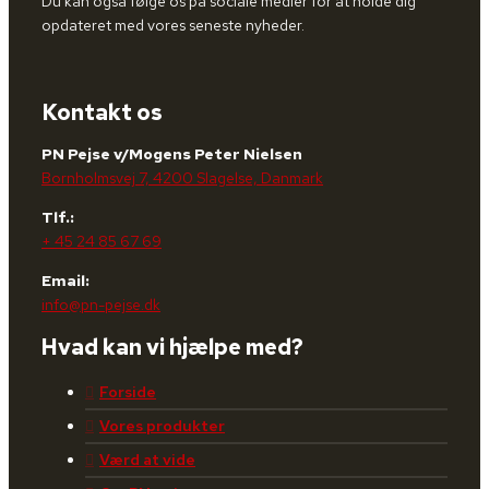
Du kan også følge os på sociale medier for at holde dig
opdateret med vores seneste nyheder.
Kontakt os
PN Pejse v/Mogens Peter Nielsen
Bornholmsvej 7, 4200 Slagelse, Danmark
Tlf.:
+ 45 24 85 67 69
Email:
info@pn-pejse.dk
Hvad kan vi hjælpe med?
Forside
Vores produkter
Værd at vide