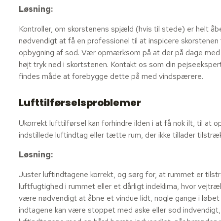
Løsning:
Kontroller, om skorstenens spjæld (hvis til stede) er helt 
nødvendigt at få en professionel til at inspicere skorstenen 
opbygning af sod. Vær opmærksom på at der på dage med k
højt tryk ned i skortstenen. Kontakt os som din pejseeksper
findes måde at forebygge dette på med vindspærere.
Lufttilførselsproblemer
Ukorrekt lufttilførsel kan forhindre ilden i at få nok ilt, til
indstillede luftindtag eller tætte rum, der ikke tillader tilstræ
Løsning:
Juster luftindtagene korrekt, og sørg for, at rummet er tils
luftfugtighed i rummet eller et dårligt indeklima, hvor vejtr
være nødvendigt at åbne et vindue lidt, nogle gange i løbet
indtagene kan være stoppet med aske eller sod indvendigt, hv