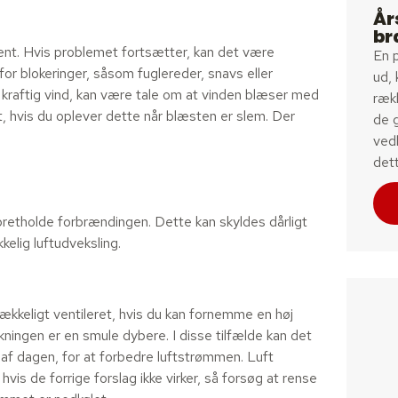
År
br
åbent. Hvis problemet fortsætter, kan det være
En p
for blokeringer, såsom fuglereder, snavs eller
ud, 
raftig vind, kan være tale om at vinden blæser med
rækk
t, hvis du oplever dette når blæsten er slem. Der
de 
vedl
det
 at opretholde forbrændingen. Dette kan skyldes dårligt
kkelig luftudveksling.
trækkeligt ventileret, hvis du kan fornemme en høj
ækningen er en smule dybere. I disse tilfælde kan det
 af dagen, for at forbedre luftstrømmen. Luft
is de forrige forslag ikke virker, så forsøg at rense