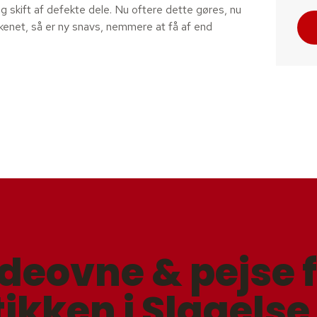
og skift af defekte dele. Nu oftere dette gøres, nu
kkenet, så er ny snavs, nemmere at få af end
eovne & pejse 
ikken i Slagelse