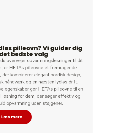
dløs pilleovn? Vi guider dig
l det bedste valg
du overvejer opvarmningsløsninger til dit
m, er HETAs pilleovne et fremragende
, der kombinerer elegant nordisk design,
sk håndværk og en næsten lydløs drift.
se egenskaber gør HETAs pilleovne til en
l løsning for dem, der søger effektiv og
fuld opvarmning uden støjgener.​
Læs mere