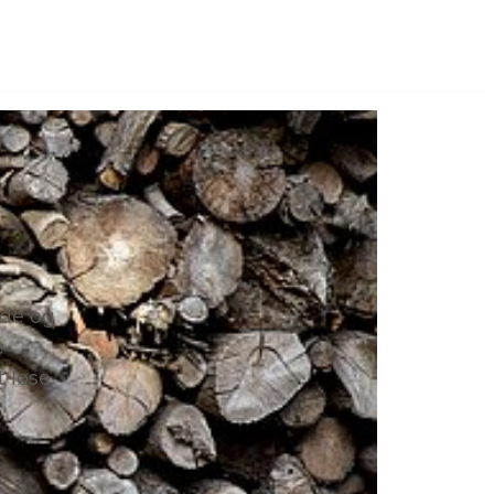
nde og
e
 løse