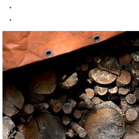
Om PN pejse
Kontakt
Årsag
En pejs eller br
kan indiker
grundlæggende å