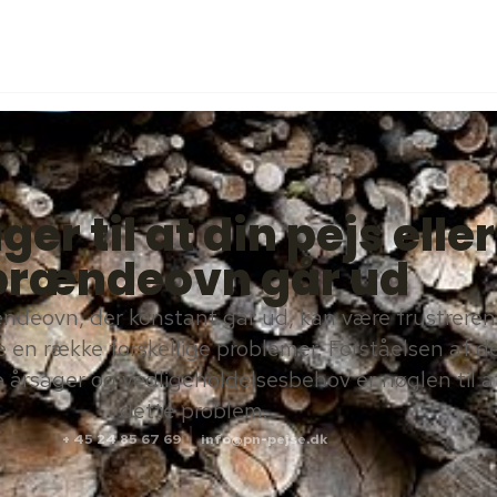
er til at din pejs eller
brændeovn går ud
ændeovn, der konstant går ud, kan være frustrere
e en række forskellige problemer. Forståelsen af d
rsager og vedligeholdelsesbehov er nøglen til at
dette problem.
+ 45 24 85 67 69
info@pn-pejse.dk