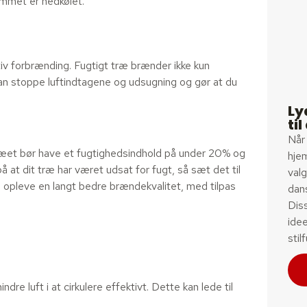
ummet er nedkølet.
tiv forbrænding. Fugtigt træ brænder ikke kun
an stoppe luftindtagene og udsugning og gør at du
Ly
ti
Når 
 Træet bør have et fugtighedsindhold på under 20% og
hje
å at dit træ har været udsat for fugt, så sæt det til
valg
l opleve en langt bedre brændekvalitet, med tilpas
dan
Dis
idee
stil
re luft i at cirkulere effektivt. Dette kan lede til