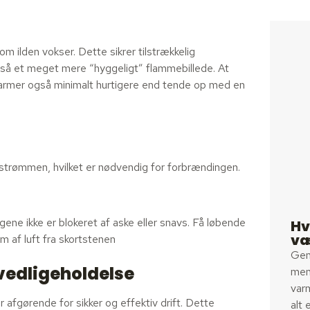
 ilden vokser. Dette sikrer tilstrækkelig
også et meget mere “hyggeligt” flammebillede. At
mer også minimalt hurtigere end tende op med en
tstrømmen, hvilket er nødvendig for forbrændingen.
ene ikke er blokeret af aske eller snavs. Få løbende
Hv
væ
m af luft fra skortstenen
Gen
vedligeholdelse
men 
varm
fgørende for sikker og effektiv drift. Dette
alt 