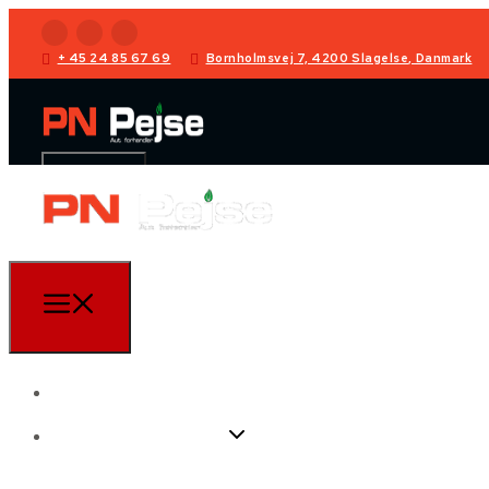
+ 45 24 85 67 69
Bornholmsvej 7, 4200 Slagelse, Danmark
Forside
Vores produkter
Forside
Pilleovn
Vores produkter
Brændeovn