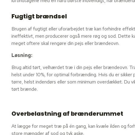
luftindtagene med en hård børste indvendigt, når brænder
Fugtigt brændsel
Brugen af fugtigt eller uforarbejdet træ kan forhindre effek
ineffektivt, men producerer også mere røg og sod. Dette k
meget oftere skal rengøre din pejs eller brændeovn.
Løsning:
Brug altid tørt, velhærdet træ i din pejs eller brændeovn.
helst under 10%, for optimal forbrænding. Hvis du er sikker p
tørre, helst indendørs eller som minimum overdækket. Du vi
tørt brænde.
Overbelastning af brænderummet
At lægge for meget træ på én gang, kan kvæle ilden og forhind
store mængder af sod og tyk aske.