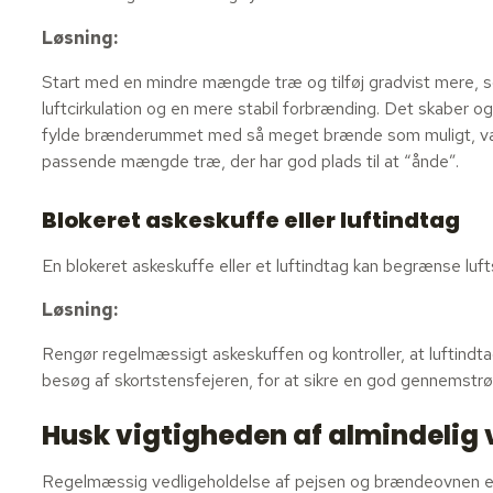
Løsning:
Start med en mindre mængde træ og tilføj gradvist mere, som
luftcirkulation og en mere stabil forbrænding. Det skaber 
fylde brænderummet med så meget brænde som muligt, var
passende mængde træ, der har god plads til at “ånde”.
Blokeret askeskuffe eller luftindtag
En blokeret askeskuffe eller et luftindtag kan begrænse luf
Løsning:
Rengør regelmæssigt askeskuffen og kontroller, at luftindtag
besøg af skortstensfejeren, for at sikre en god gennemstrø
Husk vigtigheden af almindelig 
Regelmæssig vedligeholdelse af pejsen og brændeovnen er a